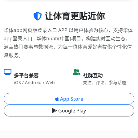
让体育更贴近你
华体app网页版登录入口 APP 以用户体验为核心，支持华体
app登录入口 - 华体huati(中国)项目，构建实时互动生态。
涵盖热门赛事与数据流，为每一位体育爱好者提供个性化信
息服务。
多平台兼容
社群互动
iOS / Android / Web
关注、评论、参与话题
App Store
Google Play