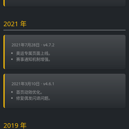
2021 年
2021年7月28日 · v4.7.2
奥运专属页面上线。
赛事通知机制增强。
2021年3月10日 · v4.6.1
首页动效优化。
修复偶发闪退问题。
2019 年