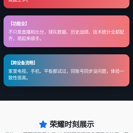
【功能全】
不只是直播和比分，球队数据、历史战绩、技术统计全都配
齐，用起来顺手。
【跨设备流畅】
家里电视、手机、平板都试过，同账号同步没问题，体验一
致性很高。
荣耀时刻展示