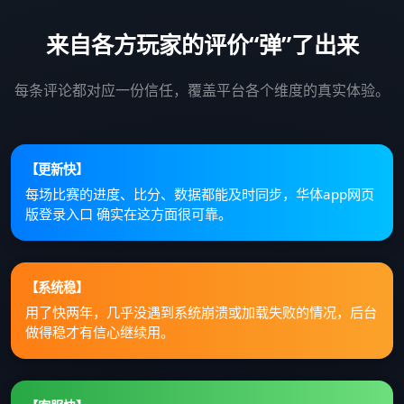
来自各方玩家的评价“弹”了出来
每条评论都对应一份信任，覆盖平台各个维度的真实体验。
【更新快】
每场比赛的进度、比分、数据都能及时同步，华体app网页
版登录入口 确实在这方面很可靠。
【系统稳】
用了快两年，几乎没遇到系统崩溃或加载失败的情况，后台
做得稳才有信心继续用。