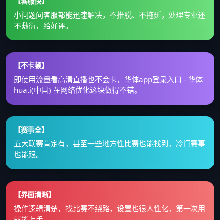
【客服快】
小问题问客服都能迅速解决，不推脱、不拖延，处理专业还
不敷衍，给好评。
【不卡顿】
即使用流量看高清直播也不会卡，华体app登录入口 - 华体
huati(中国) 在网络优化这块做得不错。
【赛事全】
五大联赛肯定有，甚至一些地方性比赛也能找到，冷门赛事
也能跟。
【界面清晰】
操作逻辑清楚，找比赛不绕路，设置也很人性化，第一次用
就能上手。